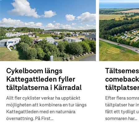
Cykelboom längs
Tältsemes
Kattegattleden fyller
comeback 
tältplatserna i Kärradal
tältplatse
Allt fler cyklister verkar ha upptäckt
Efter flera som
möjligheten att kombinera en tur längs
tältplatser har i
Kattegattleden med en naturnära
fått ett tydligt
övernattning. På First...
sommaren har...