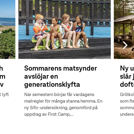
h
Sommarens matsynder
Ny u
om
avslöjar en
slår
ov
generationsklyfta
doft
 lyft
När semestern börjar får vardagens
Grillko
matregler för många stanna hemma. En
som fl
ny Sifo-undersökning, genomförd på
sommar
uppdrag av First Camp,...
unders