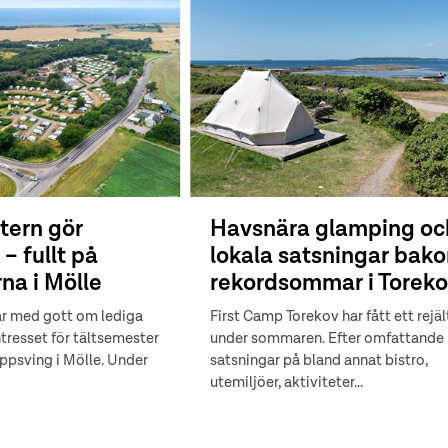
tern gör
Havsnära glamping oc
– fullt på
lokala satsningar bak
rna i Mölle
rekordsommar i Torek
rar med gott om lediga
First Camp Torekov har fått ett rejält
ntresset för tältsemester
under sommaren. Efter omfattande
 uppsving i Mölle. Under
satsningar på bland annat bistro,
utemiljöer, aktiviteter...