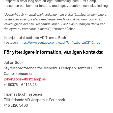
Jesperhus drivs idag som ett eget dotterbolag inom First Camp-
koncernen och kommer fortsätta med eget varumärke och lokal ledning.
"Jesperhus är internationellt ledande i sin unika förmåga att kombinera
gästupplevelsen på plats med enastående digital närvaro, och vi är
väldigt glada över att Jesperhus ingår i First Camp-familjen där vi kan
dra nytta av varandras expertis",
fortsätter Johan.
Intervju med tillträdande VD
Thomas Buch
Tøstesen:
https://www.youtube.com/watch?v=4sz5enznCtY&t=3s
För ytterligare information, vänligen kontakta:
Johan Söör
Styrelseordförande för Jesperhus Feriepark samt VD i First
Camp-koncernen
johan.soor@firstcamp.se
+46(0)76 - 641 18 25
Thomas Buch Tøstesen
Tillträdande VD, Jesperhus Feriepark
+45 2126 5403