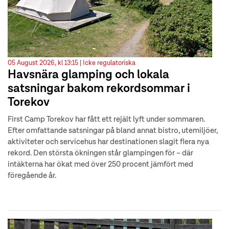
05 August 2026, kl 13:15 |
Icke regulatoriska
Havsnära glamping och lokala
satsningar bakom rekordsommar i
Torekov
First Camp Torekov har fått ett rejält lyft under sommaren.
Efter omfattande satsningar på bland annat bistro, utemiljöer,
aktiviteter och servicehus har destinationen slagit flera nya
rekord. Den största ökningen står glampingen för – där
intäkterna har ökat med över 250 procent jämfört med
föregående år.