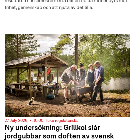
resultaten hur semestern ofta blir en tid då rutiner byts mot
frihet, gemenskap och att njuta av det lilla.
27 July 2026, kl 10:00 |
Icke regulatoriska
Ny undersökning: Grillkol slår
jordgubbar som doften av svensk