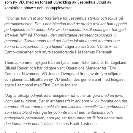
som ny VD, med en fortsatt utveckling av Jesperhus utbud av
karaktärer, shower och gästupplevelser.
"Thomas har visat stor förståelse för Jesperhus styrkor och fokus på
gästupplevelsen. Det, i kombination med de starka resultat han uppnått
på Legoland och i andra delar av den danska besöksnäringen, har gjort
att valet fallit på Thomas i den omfattande rekryteringsprocess vi
genomfört. Tillsammans med det övriga lokala teamet kommer han
kunna ta Jesperhus till nya höjder”
säger Johan Söör, VD för First
Camp-koncernen och styrelseordförande i Jesperhus Feriepark.
Thomas kommer nyligen från en tjänst som Hotel Director för Legoland
Billund Resort och har tidigare varit Operations Manager för FDM
Camping. Nuvarande VD Jesper Overgaard är en av de fyra säljarna
och planen att tillsätta en ny VD bestämdes gemensamt med tidigare
ägare i samband med First Camps förvärv.
"Jag är otroligt ödmjuk inför uppgiften, då vi har att göra med en juvel
inom dansk turism. Det är ett fantastiskt arv som vi vill förvalta och det
kommer att ske med respekt för den alldeles speciella "Jesperhusanda"
som finns bland våra gäster och inte minst den fantastiska och
engagerade personalen, som jag ser fram emot att få lära känna mer
den kommande tiden",
säger Thomas Buch Tøstesen.