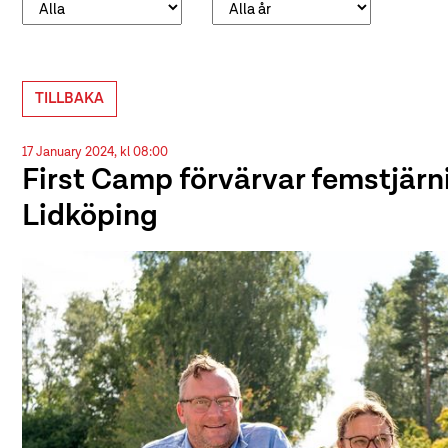
TILLBAKA
17 January 2024, kl 08:00
First Camp förvärvar femstjär
Lidköping