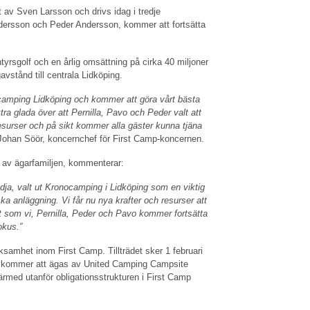
av Sven Larsson och drivs idag i tredje
dersson och Peder Andersson, kommer att fortsätta
yrsgolf och en årlig omsättning på cirka 40 miljoner
avstånd till centrala Lidköping.
onocamping Lidköping och kommer att göra vårt bästa
xtra glada över att Pernilla, Pavo och Peder valt att
surser och på sikt kommer alla gäster kunna tjäna
 Johan Söör, koncernchef för First Camp-koncernen.
 av ägarfamiljen, kommenterar:
edja, valt ut Kronocamping i Lidköping som en viktig
ka anläggning. Vi får nu nya krafter och resurser att
gt som vi, Pernilla, Peder och Pavo kommer fortsätta
fokus.”
amhet inom First Camp. Tillträdet sker 1 februari
 kommer att ägas av United Camping Campsite
ärmed utanför obligationsstrukturen i First Camp