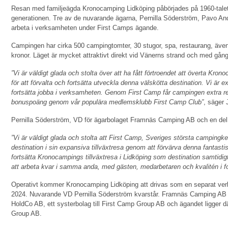
Resan med familjeägda Kronocamping Lidköping påbörjades på 1960-talet 
generationen. Tre av de nuvarande ägarna, Pernilla Söderström, Pavo An
arbeta i verksamheten under First Camps ägande.
Campingen har cirka 500 campingtomter, 30 stugor, spa, restaurang, ävent
kronor. Läget är mycket attraktivt direkt vid Vänerns strand och med gång
”Vi är väldigt glada och stolta över att ha fått förtroendet att överta Kr
för att förvalta och fortsätta utveckla denna välskötta destination. Vi är e
fortsätta jobba i verksamheten. Genom First Camp får campingen extra re
bonuspoäng genom vår populära medlemsklubb First Camp Club”
, säger
Pernilla Söderström, VD för ägarbolaget Framnäs Camping AB och en del
”Vi är väldigt glada och stolta att First Camp, Sveriges största campingk
destination i sin expansiva tillväxtresa genom att förvärva denna fantastis
fortsätta Kronocampings tillväxtresa i Lidköping som destination samtidi
att arbeta kvar i samma anda, med gästen, medarbetaren och kvalitén i 
Operativt kommer Kronocamping Lidköping att drivas som en separat verks
2024. Nuvarande VD Pernilla Söderström kvarstår. Framnäs Camping AB
HoldCo AB, ett systerbolag till First Camp Group AB och ägandet ligger d
Group AB.