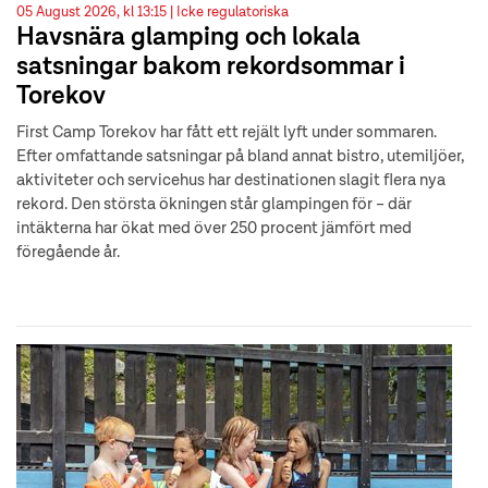
05 August 2026, kl 13:15 |
Icke regulatoriska
Havsnära glamping och lokala
satsningar bakom rekordsommar i
Torekov
First Camp Torekov har fått ett rejält lyft under sommaren.
Efter omfattande satsningar på bland annat bistro, utemiljöer,
aktiviteter och servicehus har destinationen slagit flera nya
rekord. Den största ökningen står glampingen för – där
intäkterna har ökat med över 250 procent jämfört med
föregående år.