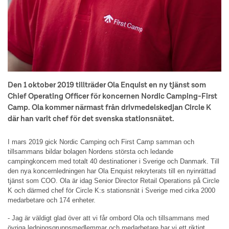
Den 1 oktober 2019 tillträder Ola Enquist en ny tjänst som
Chief Operating Officer för koncernen Nordic Camping-First
Camp. Ola kommer närmast från drivmedelskedjan Circle K
där han varit chef för det svenska stationsnätet.
I mars 2019 gick Nordic Camping och First Camp samman och
tillsammans bildar bolagen Nordens största och ledande
campingkoncern med totalt 40 destinationer i Sverige och Danmark. Till
den nya koncernledningen har Ola Enquist rekryterats till en nyinrättad
tjänst som COO. Ola är idag Senior Director Retail Operations på Circle
K och därmed chef för Circle K:s stationsnät i Sverige med cirka 2000
medarbetare och 174 enheter.
- Jag är väldigt glad över att vi får ombord Ola och tillsammans med
övriga ledningsgruppsmedlemmar och medarbetare har vi ett riktigt