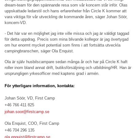
dream-team för den spännande resa som vår koncern står inför. Olas
uppskattade ledarstil och hans erfarenheter från Circle K kommer att
vara viktiga för vår utveckling de kommande åren, säger Johan Söör,
koncern-VD.
- Det här var en möjlighet jag inte ville missa och jag är väldigt taggad
för detta uppdrag. Precis som mina blivande kollegor är jag övertygad
om hur enormt mycket potential som finns i att fortsätta utveckla
campingbranschen, säger Ola Enquist.
Ola är själv husbilscampare sedan många år och har på Circle K haft
roller inom bland annat drift, butiksförsäljning och utbildning/HR. Han är
ursprungligen yrkesofficer med kaptens grad i armén.
För ytterligare information, kontakta:
Johan Söör, VD, First Camp
+46 766 411 825
johan.soor@firstcamp.se
Ola Enquist, COO, First Camp
+46 704 296 135
ola.enquist@firstcamp.se