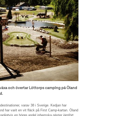
 växa och övertar Löttorps camping på Öland
d.
destinationer, varav 38 i Sverige. Kedjan har
and har varit en vit fläck på First Camp-kartan. Öland
r vanligtvis en högre andel inhemska gäster jämfört