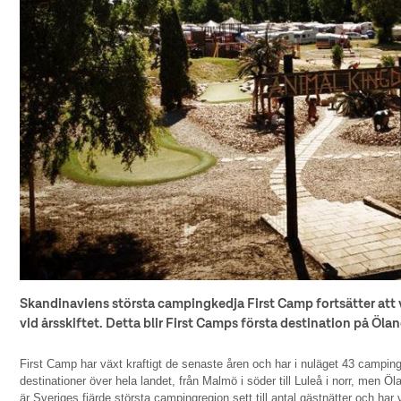
Skandinaviens största campingkedja First Camp fortsätter att
vid årsskiftet. Detta blir First Camps första destination på Ölan
First Camp har växt kraftigt de senaste åren och har i nuläget 43 camping
destinationer över hela landet, från Malmö i söder till Luleå i norr, men Öl
är Sveriges fjärde största campingregion sett till antal gästnätter och ha