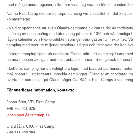
med många andra regioner, vilket har visat sig vara en fördel i pandemitid
När nu First Camp övertar Löttorps camping vid årsskiftet blir det kedja
kommenterar:
- Väldigt spännande att även Ölands-camparna nu kan ta del av fördelar
intjäning av bonuspoäng med återbäring på upp till 10% och vår smidiga 
lågpriskalender och Flex-produkten som ger våra gäster full flexibilitet. 
camping med över tre miljoner besökare årligen och tack vare det kan även
Löttorps camping ligger på nordöstra Öland, mitt i ett campingkluster med 
hamna i toppen av ligan med flest antal soltimmar i Sverige och för sina f
- Löttorps camping har ett väldigt bra läge, med bara ett par hundra meter
möjligheter till att fortsätta utveckla campingen. Öland är en prioriterad 
överta fler campingar på Öland, säger Ola Bååth, First Camps investerin
För ytterligare information, kontakta:
Johan Söör, VD, First Camp
+46 766 411 825
johan.soor@firstcamp.se
Ola Bååth, CIO, First Camp
+46 731 409 756