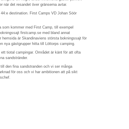
er när det resandet över gränserna avtar.
ns 44:e destination. First Camps VD Johan Söör
na som kommer med First Camp, till exempel
bokningssajt firstcamp.se med bland annat
Vår hemsida är Skandinaviens största bokningssajt för
 nya gästgrupper hitta till Löttorps camping.
ett tiotal campingar. Området är känt för att ofta
ina sandstränder.
 till den fina sandstranden och vi ser många
marknad för oss och vi har ambitionen att på sikt
gschef.