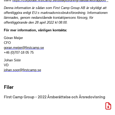
samt
https://corporate.firstcamp.se/bolagsordning/hallbarhetsrapport/
.
Denna information är sådan som First Camp Group AB är skyldigt att
offentliggöra enligt EU:s marknadsmissbruksförordning. Informationen
lämnades, genom nedanstående kontaktpersons försorg, för
offentliggörande den 28 april 2022 kl 08:00.
För mer information, vänligen kontakta:
Göran Meijer
CFO
goran.meijer@firstcamp.se
+46 (0)707-18 05 75
Johan Söör
VD
johan.soor@firstcamp.se
Filer
First Camp Group - 2022 Årsberättelse och Årsredovisning