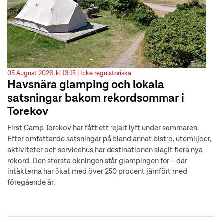
05 August 2026, kl 13:15 |
Icke regulatoriska
Havsnära glamping och lokala
satsningar bakom rekordsommar i
Torekov
First Camp Torekov har fått ett rejält lyft under sommaren.
Efter omfattande satsningar på bland annat bistro, utemiljöer,
aktiviteter och servicehus har destinationen slagit flera nya
rekord. Den största ökningen står glampingen för – där
intäkterna har ökat med över 250 procent jämfört med
föregående år.