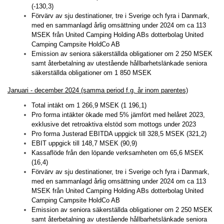
(-130,3)
Förvärv av sju destinationer, tre i Sverige och fyra i Danmark,
med en sammanlagd årlig omsättning under 2024 om ca 113
MSEK från United Camping Holding ABs dotterbolag United
Camping Campsite HoldCo AB
Emission av seniora säkerställda obligationer om 2 250 MSEK
samt återbetalning av utestående hållbarhetslänkade seniora
säkerställda obligationer om 1 850 MSEK
Januari - december 2024 (samma period f.g. år inom parentes)
Total intäkt om 1 266,9 MSEK (1 196,1)
Pro forma intäkter ökade med 5% jämfört med helåret 2023,
exklusive det retroaktiva elstöd som mottogs under 2023
Pro forma Justerad EBITDA uppgick till 328,5 MSEK (321,2)
EBIT uppgick till 148,7 MSEK (90,9)
Kassaflöde från den löpande verksamheten om 65,6 MSEK
(16,4)
Förvärv av sju destinationer, tre i Sverige och fyra i Danmark,
med en sammanlagd årlig omsättning under 2024 om ca 113
MSEK från United Camping Holding ABs dotterbolag United
Camping Campsite HoldCo AB
Emission av seniora säkerställda obligationer om 2 250 MSEK
samt återbetalning av utestående hållbarhetslänkade seniora