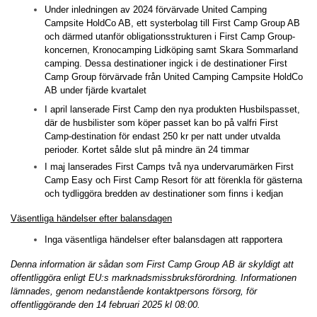
Under inledningen av 2024 förvärvade United Camping
Campsite HoldCo AB, ett systerbolag till First Camp Group AB
och därmed utanför obligationsstrukturen i First Camp Group-
koncernen, Kronocamping Lidköping samt Skara Sommarland
camping. Dessa destinationer ingick i de destinationer First
Camp Group förvärvade från United Camping Campsite HoldCo
AB under fjärde kvartalet
I april lanserade First Camp den nya produkten Husbilspasset,
där de husbilister som köper passet kan bo på valfri First
Camp-destination för endast 250 kr per natt under utvalda
perioder. Kortet sålde slut på mindre än 24 timmar
I maj lanserades First Camps två nya undervarumärken First
Camp Easy och First Camp Resort för att förenkla för gästerna
och tydliggöra bredden av destinationer som finns i kedjan
Väsentliga händelser efter balansdagen
Inga väsentliga händelser efter balansdagen att rapportera
Denna information är sådan som First Camp Group AB är skyldigt att
offentliggöra enligt EU:s marknadsmissbruksförordning. Informationen
lämnades, genom nedanstående kontaktpersons försorg, för
offentliggörande den 14 februari 2025 kl 08:00.