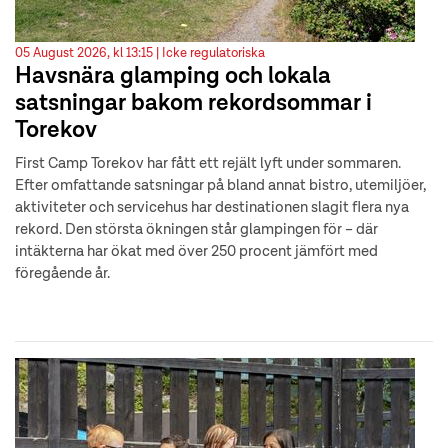
05 August 2026, kl 13:15 |
Icke regulatoriska
Havsnära glamping och lokala
satsningar bakom rekordsommar i
Torekov
First Camp Torekov har fått ett rejält lyft under sommaren.
Efter omfattande satsningar på bland annat bistro, utemiljöer,
aktiviteter och servicehus har destinationen slagit flera nya
rekord. Den största ökningen står glampingen för – där
intäkterna har ökat med över 250 procent jämfört med
föregående år.