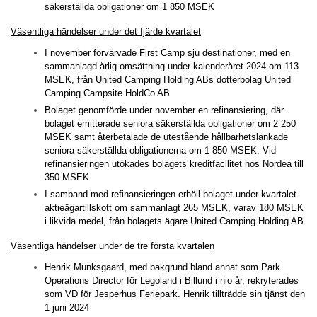
säkerställda obligationer om 1 850 MSEK
Väsentliga händelser under det fjärde kvartalet
I november förvärvade First Camp sju destinationer, med en
sammanlagd årlig omsättning under kalenderåret 2024 om 113
MSEK, från United Camping Holding ABs dotterbolag United
Camping Campsite HoldCo AB
Bolaget genomförde under november en refinansiering, där
bolaget emitterade seniora säkerställda obligationer om 2 250
MSEK samt återbetalade de utestående hållbarhetslänkade
seniora säkerställda obligationerna om 1 850 MSEK. Vid
refinansieringen utökades bolagets kreditfacilitet hos Nordea till
350 MSEK
I samband med refinansieringen erhöll bolaget under kvartalet
aktieägartillskott om sammanlagt 265 MSEK, varav 180 MSEK
i likvida medel, från bolagets ägare United Camping Holding AB
Väsentliga händelser under de tre första kvartalen
Henrik Munksgaard, med bakgrund bland annat som Park
Operations Director för Legoland i Billund i nio år, rekryterades
som VD för Jesperhus Feriepark. Henrik tillträdde sin tjänst den
1 juni 2024