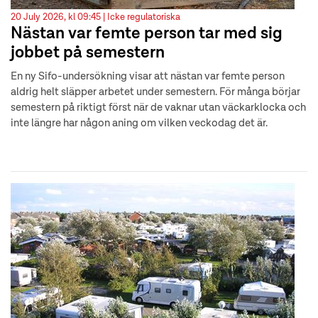
20 July 2026, kl 09:45 |
Icke regulatoriska
Nästan var femte person tar med sig
jobbet på semestern
En ny Sifo-undersökning visar att nästan var femte person
aldrig helt släpper arbetet under semestern. För många börjar
semestern på riktigt först när de vaknar utan väckarklocka och
inte längre har någon aning om vilken veckodag det är.