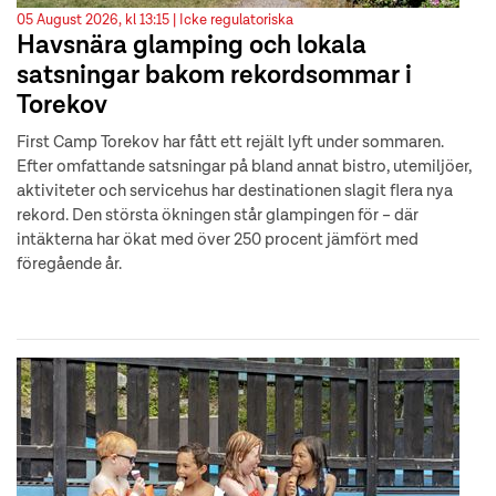
05 August 2026, kl 13:15 |
Icke regulatoriska
Havsnära glamping och lokala
satsningar bakom rekordsommar i
Torekov
First Camp Torekov har fått ett rejält lyft under sommaren.
Efter omfattande satsningar på bland annat bistro, utemiljöer,
aktiviteter och servicehus har destinationen slagit flera nya
rekord. Den största ökningen står glampingen för – där
intäkterna har ökat med över 250 procent jämfört med
föregående år.