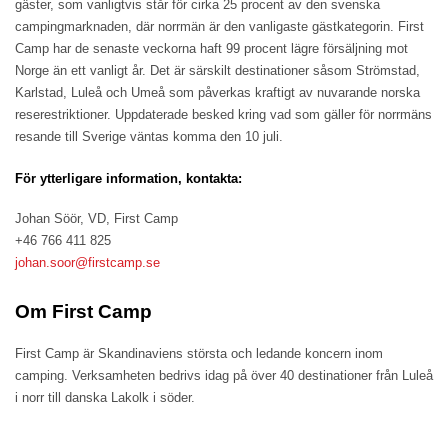
gäster, som vanligtvis står för cirka 25 procent av den svenska
campingmarknaden, där norrmän är den vanligaste gästkategorin. First
Camp har de senaste veckorna haft 99 procent lägre försäljning mot
Norge än ett vanligt år. Det är särskilt destinationer såsom Strömstad,
Karlstad, Luleå och Umeå som påverkas kraftigt av nuvarande norska
reserestriktioner. Uppdaterade besked kring vad som gäller för norrmäns
resande till Sverige väntas komma den 10 juli.
För ytterligare information, kontakta:
Johan Söör, VD, First Camp
+46 766 411 825
johan.soor@firstcamp.se
Om First Camp
First Camp är Skandinaviens största och ledande koncern inom
camping. Verksamheten bedrivs idag på över 40 destinationer från Luleå
i norr till danska Lakolk i söder.