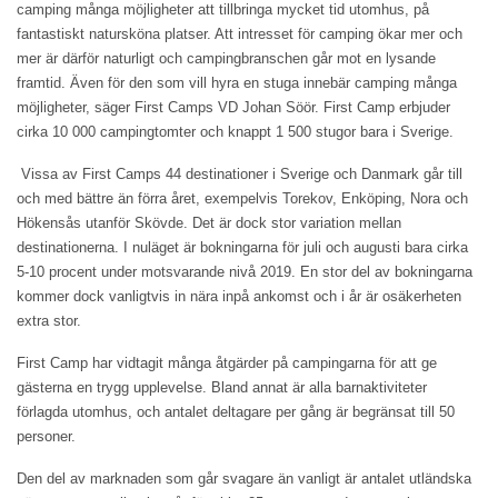
camping många möjligheter att tillbringa mycket tid utomhus, på
fantastiskt natursköna platser. Att intresset för camping ökar mer och
mer är därför naturligt och campingbranschen går mot en lysande
framtid. Även för den som vill hyra en stuga innebär camping många
möjligheter, säger First Camps VD Johan Söör. First Camp erbjuder
cirka 10 000 campingtomter och knappt 1 500 stugor bara i Sverige.
Vissa av First Camps 44 destinationer i Sverige och Danmark går till
och med bättre än förra året, exempelvis Torekov, Enköping, Nora och
Hökensås utanför Skövde. Det är dock stor variation mellan
destinationerna. I nuläget är bokningarna för juli och augusti bara cirka
5-10 procent under motsvarande nivå 2019. En stor del av bokningarna
kommer dock vanligtvis in nära inpå ankomst och i år är osäkerheten
extra stor.
First Camp har vidtagit många åtgärder på campingarna för att ge
gästerna en trygg upplevelse. Bland annat är alla barnaktiviteter
förlagda utomhus, och antalet deltagare per gång är begränsat till 50
personer.
Den del av marknaden som går svagare än vanligt är antalet utländska