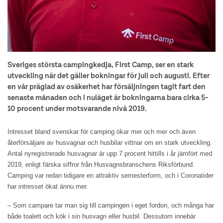
Sveriges största campingkedja, First Camp, ser en stark
utveckling när det gäller bokningar för juli och augusti. Efter
en vår präglad av osäkerhet har försäljningen tagit fart den
senaste månaden och i nuläget är bokningarna bara cirka 5-
10 procent under motsvarande nivå 2019.
Intresset bland svenskar för camping ökar mer och mer och även
återförsäljare av husvagnar och husbilar vittnar om en stark utveckling.
Antal nyregistrerade husvagnar är upp 7 procent hittills i år jämfört med
2019, enligt färska siffror från Husvagnsbranschens Riksförbund.
Camping var redan tidigare en attraktiv semesterform, och i Coronatider
har intresset ökat ännu mer.
– Som campare tar man sig till campingen i eget fordon, och många har
både toalett och kök i sin husvagn eller husbil. Dessutom innebär