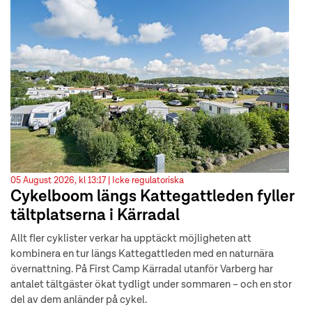
05 August 2026, kl 13:17 |
Icke regulatoriska
Cykelboom längs Kattegattleden fyller
tältplatserna i Kärradal
Allt fler cyklister verkar ha upptäckt möjligheten att
kombinera en tur längs Kattegattleden med en naturnära
övernattning. På First Camp Kärradal utanför Varberg har
antalet tältgäster ökat tydligt under sommaren – och en stor
del av dem anländer på cykel.