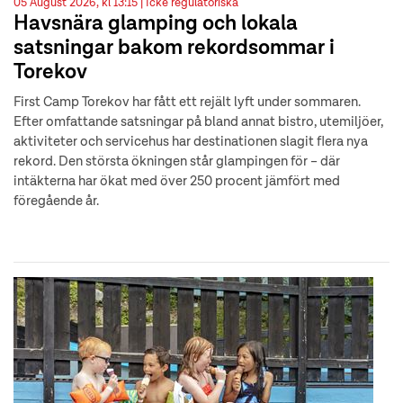
05 August 2026, kl 13:15 |
Icke regulatoriska
Havsnära glamping och lokala
satsningar bakom rekordsommar i
Torekov
First Camp Torekov har fått ett rejält lyft under sommaren.
Efter omfattande satsningar på bland annat bistro, utemiljöer,
aktiviteter och servicehus har destinationen slagit flera nya
rekord. Den största ökningen står glampingen för – där
intäkterna har ökat med över 250 procent jämfört med
föregående år.