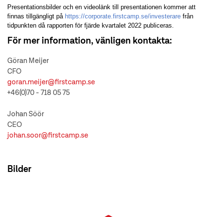
Presentationsbilder och en videolänk till presentationen kommer att
finnas tillgängligt på
https://corporate.firstcamp.se/investerare
från
tidpunkten då rapporten för fjärde kvartalet 2022 publiceras.
För mer information, vänligen kontakta:
Göran Meijer
CFO
goran.meijer@firstcamp.se
+46(0)70 - 718 05 75
Johan Söör
CEO
johan.soor@firstcamp.se
Bilder