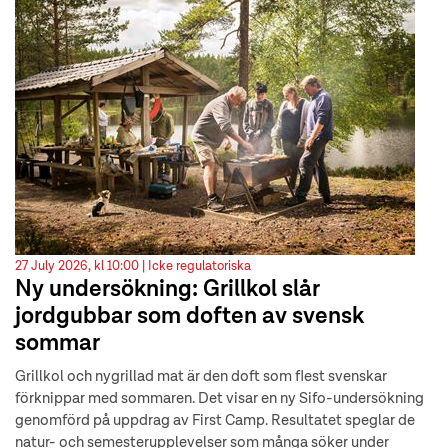
27 July 2026, kl 10:00 |
Icke regulatoriska
Ny undersökning: Grillkol slår
jordgubbar som doften av svensk
sommar
Grillkol och nygrillad mat är den doft som flest svenskar
förknippar med sommaren. Det visar en ny Sifo-undersökning
genomförd på uppdrag av First Camp. Resultatet speglar de
natur- och semesterupplevelser som många söker under