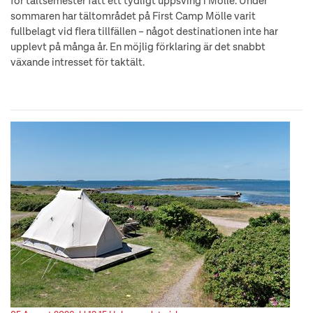
för tältsemester fått ett tydligt uppsving i Mölle. Under
sommaren har tältområdet på First Camp Mölle varit
fullbelagt vid flera tillfällen – något destinationen inte har
upplevt på många år. En möjlig förklaring är det snabbt
växande intresset för taktält.