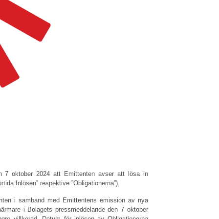
n 7 oktober 2024 att Emittenten avser att lösa in
ida Inlösen” respektive ”Obligationerna”).
ittenten i samband med Emittentens emission av nya
s närmare i Bolagets pressmeddelande den 7 oktober
ngre villkorad. Datum för inlösen av Obligationerna