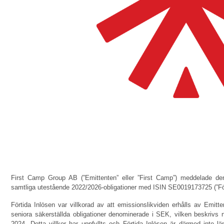
First Camp Group AB
(”Emittenten” eller ”First Camp”) meddelade de
samtliga utestående 2022/2026-obligationer med ISIN SE0019173725 (”Fört
Förtida Inlösen var villkorad av att emissionslikviden erhålls av Em
seniora säkerställda obligationer denominerade i SEK, vilken beskriv
2024. Detta villkor har uppfyllts och Förtida Inlösen är därmed inte lä