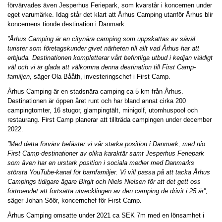
förvärvades även Jesperhus Feriepark, som kvarstår i koncernen under
eget varumärke. Idag står det klart att Århus Camping utanför Århus blir
koncernens tionde destination i Danmark.
”Århus Camping är en citynära camping som uppskattas av såväl
turister som företagskunder givet närheten till allt vad Århus har att
erbjuda. Destinationen kompletterar vårt befintliga utbud i kedjan väldigt
väl och vi är glada att välkomna denna destination till First Camp-
familjen,
säger Ola Bååth, investeringschef i First Camp.
Århus Camping är en stadsnära camping ca 5 km från Århus.
Destinationen är öppen året runt och har bland annat cirka 200
campingtomter, 16 stugor, glampingtält, minigolf, utomhuspool och
restaurang. First Camp planerar att tillträda campingen under december
2022.
”Med detta förvärv befäster vi vår starka position i Danmark, med nio
First Camp-destinationer av olika karaktär samt Jesperhus Feriepark
som även har en urstark position i sociala medier med Danmarks
största YouTube-kanal för barnfamiljer. Vi vill passa på att tacka Århus
Campings tidigare ägare Birgit och Niels Nielsen för att det gett oss
förtroendet att fortsätta utvecklingen av den camping de drivit i 25 år”,
säger Johan Söör, koncernchef för First Camp
.
Århus Camping omsatte under 2021 ca SEK 7m med en lönsamhet i