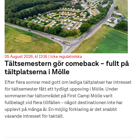
05 August 2026, kl 13:16 |
Icke regulatoriska
Tältsemestern gör comeback – fullt på
tältplatserna i Mölle
Efter flera somrar med gott om lediga tältplatser har intresset
för tältsemester fått ett tydligt uppsving i Mölle. Under
sommaren har tältområdet på First Camp Mölle varit
fullbelagt vid flera tillfällen – något destinationen inte har
upplevt på många år. En möjlig förklaring är det snabbt
växande intresset för taktält.