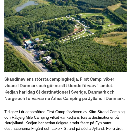
Skandinaviens största campingkedja, First Camp, växer
vidare i Danmark och gör nu sitt tionde förvärv i landet.
Kedjan har idag 61 destinationer i Sverige, Danmark och
Norge och förvärvar nu Århus Camping på Jylland i Danmark.
Tidigare i år genomförde First Camp förvärven av Klim Strand Camping
och Råbjerg Mile Camping vilket var kedjans första destinationer på
Nordjylland. Kedjan har sedan tidigare starkt fäste på Fyn samt
destinationerna Frigård och Lakolk Strand på södra Jylland. Förra året