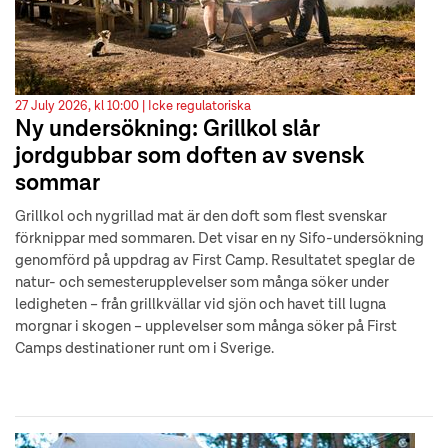
27 July 2026, kl 10:00 |
Icke regulatoriska
Ny undersökning: Grillkol slår
jordgubbar som doften av svensk
sommar
Grillkol och nygrillad mat är den doft som flest svenskar
förknippar med sommaren. Det visar en ny Sifo-undersökning
genomförd på uppdrag av First Camp. Resultatet speglar de
natur- och semesterupplevelser som många söker under
ledigheten – från grillkvällar vid sjön och havet till lugna
morgnar i skogen – upplevelser som många söker på First
Camps destinationer runt om i Sverige.