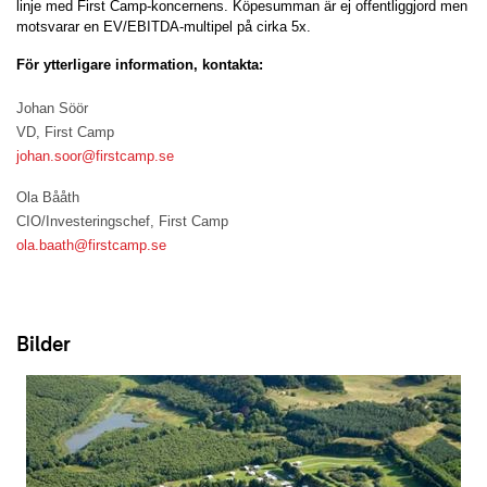
linje med First Camp-koncernens. Köpesumman är ej offentliggjord men
motsvarar en EV/EBITDA-multipel på cirka 5x.
För ytterligare information, kontakta:
Johan Söör
VD, First Camp
johan.soor@firstcamp.se
Ola Bååth
CIO/Investeringschef, First Camp
ola.baath@firstcamp.se
Bilder