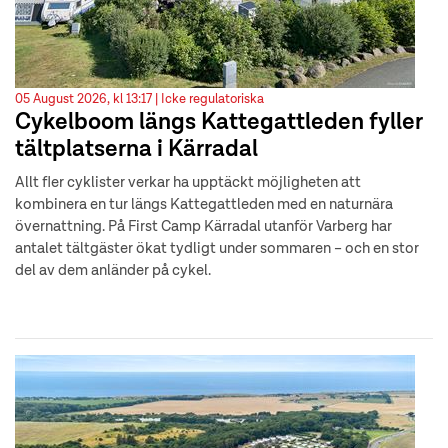
05 August 2026, kl 13:17 |
Icke regulatoriska
Cykelboom längs Kattegattleden fyller
tältplatserna i Kärradal
Allt fler cyklister verkar ha upptäckt möjligheten att
kombinera en tur längs Kattegattleden med en naturnära
övernattning. På First Camp Kärradal utanför Varberg har
antalet tältgäster ökat tydligt under sommaren – och en stor
del av dem anländer på cykel.