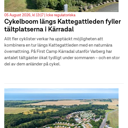
05 August 2026, kl 13:17 |
Icke regulatoriska
Cykelboom längs Kattegattleden fyller
tältplatserna i Kärradal
Allt fler cyklister verkar ha upptäckt möjligheten att
kombinera en tur längs Kattegattleden med en naturnära
övernattning. På First Camp Kärradal utanför Varberg har
antalet tältgäster ökat tydligt under sommaren – och en stor
del av dem anländer på cykel.