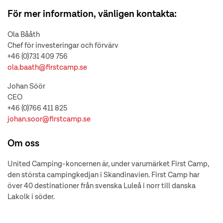
För mer information, vänligen kontakta:
Ola Bååth
Chef för investeringar och förvärv
+46 (0)731 409 756
ola.baath@firstcamp.se
Johan Söör
CEO
+46 (0)766 411 825
johan.soor@firstcamp.se
Om oss
United Camping-koncernen är, under varumärket First Camp,
den största campingkedjan i Skandinavien. First Camp har
över 40 destinationer från svenska Luleå i norr till danska
Lakolk i söder.