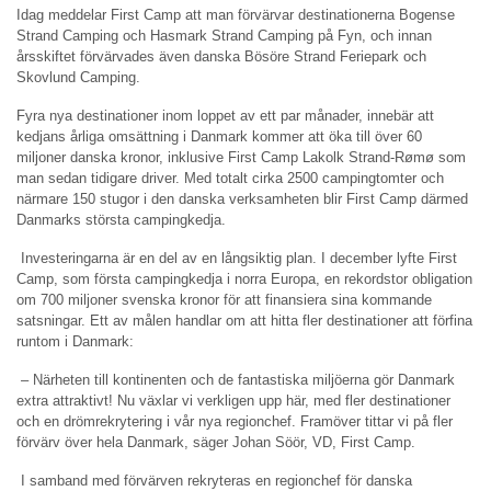
Idag meddelar First Camp att man förvärvar destinationerna Bogense
Strand Camping och Hasmark Strand Camping på Fyn, och innan
årsskiftet förvärvades även danska Bösöre Strand Feriepark och
Skovlund Camping.
Fyra nya destinationer inom loppet av ett par månader, innebär att
kedjans årliga omsättning i Danmark kommer att öka till över 60
miljoner danska kronor, inklusive First Camp Lakolk Strand-Rømø som
man sedan tidigare driver. Med totalt cirka 2500 campingtomter och
närmare 150 stugor i den danska verksamheten blir First Camp därmed
Danmarks största campingkedja.
Investeringarna är en del av en långsiktig plan. I december lyfte First
Camp, som första campingkedja i norra Europa, en rekordstor obligation
om 700 miljoner svenska kronor för att finansiera sina kommande
satsningar. Ett av målen handlar om att hitta fler destinationer att förfina
runtom i Danmark:
– Närheten till kontinenten och de fantastiska miljöerna gör Danmark
extra attraktivt! Nu växlar vi verkligen upp här, med fler destinationer
och en drömrekrytering i vår nya regionchef. Framöver tittar vi på fler
förvärv över hela Danmark, säger Johan Söör, VD, First Camp.
I samband med förvärven rekryteras en regionchef för danska