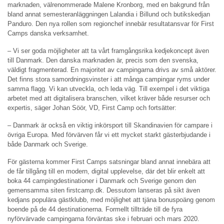
marknaden, välrenommerade Malene Kronborg, med en bakgrund från
bland annat semesteranläggningen Lalandia i Billund och butikskedjan
Panduro. Den nya rollen som regionchef innebär resultatansvar för First
Camps danska verksamhet.
– Vi ser goda möjligheter att ta vårt framgångsrika kedjekoncept även
till Danmark. Den danska marknaden är, precis som den svenska,
väldigt fragmenterad. En majoritet av campingarna drivs av små aktörer.
Det finns stora samordningsvinster i att många campingar ryms under
samma flagg. Vi kan utveckla, och leda väg. Till exempel i det viktiga
arbetet med att digitalisera branschen, vilket kräver både resurser och
expertis, säger Johan Söör, VD, First Camp och fortsätter:
– Danmark är också en viktig inkörsport till Skandinavien för campare i
övriga Europa. Med förvärven får vi ett mycket starkt gästerbjudande i
både Danmark och Sverige.
För gästerna kommer First Camps satsningar bland annat innebära att
de får tillgång till en modern, digital upplevelse, där det blir enkelt att
boka 44 campingdestinationer i Danmark och Sverige genom den
gemensamma siten firstcamp.dk. Dessutom lanseras på sikt även
kedjans populära gästklubb, med möjlighet att tjäna bonuspoäng genom
boende på de 44 destinationerna. Formellt tillträde till de fyra
nyförvärvade campingarna förväntas ske i februari och mars 2020.