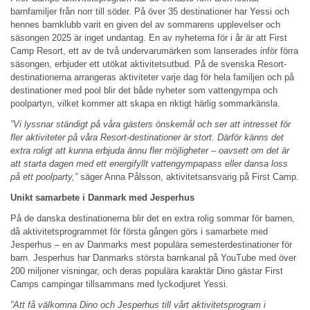
barnfamiljer från norr till söder. På över 35 destinationer har Yessi och
hennes barnklubb varit en given del av sommarens upplevelser och
säsongen 2025 är inget undantag. En av nyheterna för i år är att First
Camp Resort, ett av de två undervarumärken som lanserades inför förra
säsongen, erbjuder ett utökat aktivitetsutbud. På de svenska Resort-
destinationerna arrangeras aktiviteter varje dag för hela familjen och på
destinationer med pool blir det både nyheter som vattengympa och
poolpartyn, vilket kommer att skapa en riktigt härlig sommarkänsla.
”Vi lyssnar ständigt på våra gästers önskemål och ser att intresset för
fler aktiviteter på våra Resort-destinationer är stort. Därför känns det
extra roligt att kunna erbjuda ännu fler möjligheter – oavsett om det är
att starta dagen med ett energifyllt vattengympapass eller dansa loss
på ett poolparty,”
säger Anna Pålsson, aktivitetsansvarig på First Camp.
Unikt samarbete i Danmark med Jesperhus
På de danska destinationerna blir det en extra rolig sommar för barnen,
då aktivitetsprogrammet för första gången görs i samarbete med
Jesperhus – en av Danmarks mest populära semesterdestinationer för
barn. Jesperhus har Danmarks största barnkanal på YouTube med över
200 miljoner visningar, och deras populära karaktär Dino gästar First
Camps campingar tillsammans med lyckodjuret Yessi.
”Att få välkomna Dino och Jesperhus till vårt aktivitetsprogram i