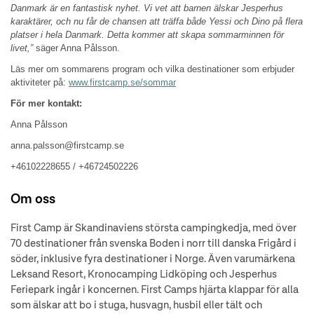
Danmark är en fantastisk nyhet. Vi vet att barnen älskar Jesperhus
karaktärer, och nu får de chansen att träffa både Yessi och Dino på flera
platser i hela Danmark. Detta kommer att skapa sommarminnen för
livet,”
säger Anna Pålsson.
Läs mer om sommarens program och vilka destinationer som erbjuder
aktiviteter på:
www.firstcamp.se/sommar
För mer kontakt:
Anna Pålsson
anna.palsson@firstcamp.se
+46102228655 /
+46724502226
Om oss
First Camp är Skandinaviens största campingkedja, med över
70 destinationer från svenska Boden i norr till danska Frigård i
söder, inklusive fyra destinationer i Norge. Även varumärkena
Leksand Resort, Kronocamping Lidköping och Jesperhus
Feriepark ingår i koncernen. First Camps hjärta klappar för alla
som älskar att bo i stuga, husvagn, husbil eller tält och