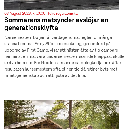
03 August 2026, kl 10:00 |
Icke regulatoriska
Sommarens matsynder avslöjar en
generationsklyfta
När semestern börjar får vardagens matregler för många
stanna hemma. En ny Sifo-undersökning, genomförd på
uppdrag av First Camp, visar att nästan åtta av tio campare
har minst en matvana under semestern som de knappast skulle
skriva hem om. För Nordens ledande campingkedja bekräftar
resultaten hur semestern ofta blir en tid då rutiner byts mot
frihet, gemenskap och att njuta av det lilla.