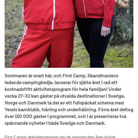
Sommaren är snart här, och First Camp, Skandinaviens
ledande campingkedja, lanserar för sjätte året i rad ett
kostnadsfritt aktivitetsprogram för hela familjen! Under
vecka 27–32 kan gäster på utvalda destinationer i Sverige,
Norge och Danmark ta del av ett fullspäckat schema med
Yessis barnklubb, träning och underhållning. Förra året deltog
över 150 000 gäster i programmet, och i år presenteras två
spännande nyheter i både Sverige och Danmark.
First Camps aktivitetsprogram har de senaste fem åren lockat