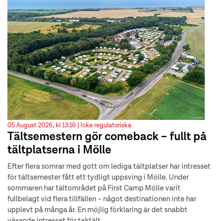
05 August 2026, kl 13:16 |
Icke regulatoriska
Tältsemestern gör comeback – fullt på
tältplatserna i Mölle
Efter flera somrar med gott om lediga tältplatser har intresset
för tältsemester fått ett tydligt uppsving i Mölle. Under
sommaren har tältområdet på First Camp Mölle varit
fullbelagt vid flera tillfällen – något destinationen inte har
upplevt på många år. En möjlig förklaring är det snabbt
växande intresset för taktält.