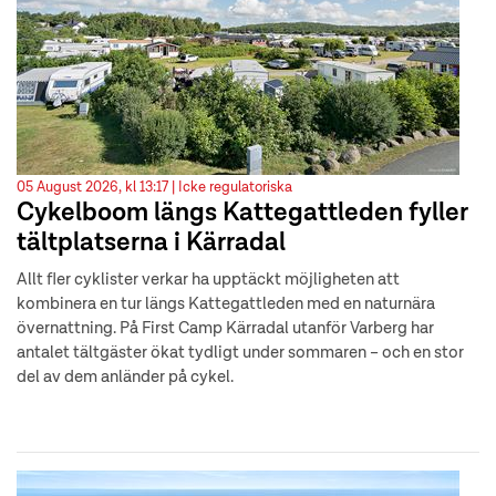
05 August 2026, kl 13:17 |
Icke regulatoriska
Cykelboom längs Kattegattleden fyller
tältplatserna i Kärradal
Allt fler cyklister verkar ha upptäckt möjligheten att
kombinera en tur längs Kattegattleden med en naturnära
övernattning. På First Camp Kärradal utanför Varberg har
antalet tältgäster ökat tydligt under sommaren – och en stor
del av dem anländer på cykel.