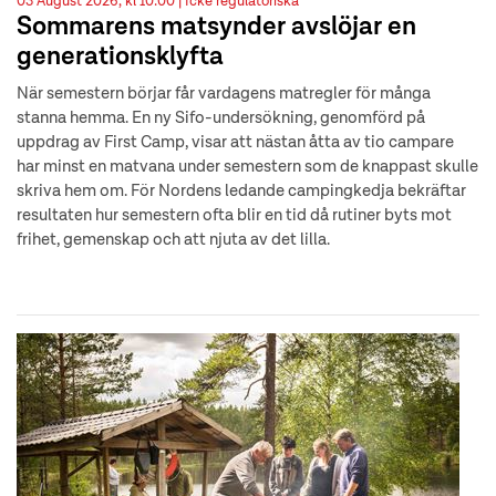
03 August 2026, kl 10:00 |
Icke regulatoriska
Sommarens matsynder avslöjar en
generationsklyfta
När semestern börjar får vardagens matregler för många
stanna hemma. En ny Sifo-undersökning, genomförd på
uppdrag av First Camp, visar att nästan åtta av tio campare
har minst en matvana under semestern som de knappast skulle
skriva hem om. För Nordens ledande campingkedja bekräftar
resultaten hur semestern ofta blir en tid då rutiner byts mot
frihet, gemenskap och att njuta av det lilla.