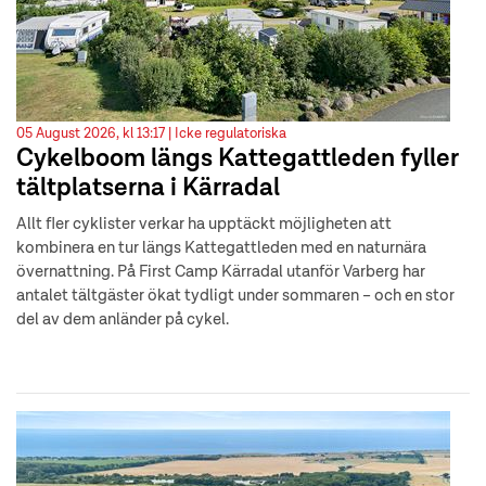
05 August 2026, kl 13:17 |
Icke regulatoriska
Cykelboom längs Kattegattleden fyller
tältplatserna i Kärradal
Allt fler cyklister verkar ha upptäckt möjligheten att
kombinera en tur längs Kattegattleden med en naturnära
övernattning. På First Camp Kärradal utanför Varberg har
antalet tältgäster ökat tydligt under sommaren – och en stor
del av dem anländer på cykel.