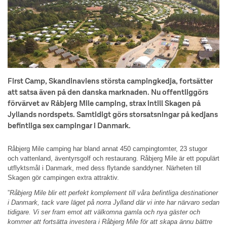
First Camp, Skandinaviens största campingkedja, fortsätter
att satsa även på den danska marknaden. Nu offentliggörs
förvärvet av Råbjerg Mile camping, strax intill Skagen på
Jyllands nordspets. Samtidigt görs storsatsningar på kedjans
befintliga sex campingar i Danmark.
Råbjerg Mile camping har bland annat 450 campingtomter, 23 stugor
och vattenland, äventyrsgolf och restaurang. Råbjerg Mile är ett populärt
utflyktsmål i Danmark, med dess flytande sanddyner. Närheten till
Skagen gör campingen extra attraktiv.
”
Råbjerg Mile blir ett perfekt komplement till våra befintliga destinationer
i Danmark, tack vare läget på norra Jylland där vi inte har närvaro sedan
tidigare. Vi ser fram emot att välkomna gamla och nya gäster och
kommer att fortsätta investera i Råbjerg Mile för att skapa ännu bättre