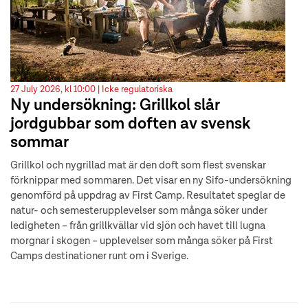
27 July 2026, kl 10:00 |
Icke regulatoriska
Ny undersökning: Grillkol slår
jordgubbar som doften av svensk
sommar
Grillkol och nygrillad mat är den doft som flest svenskar
förknippar med sommaren. Det visar en ny Sifo-undersökning
genomförd på uppdrag av First Camp. Resultatet speglar de
natur- och semesterupplevelser som många söker under
ledigheten – från grillkvällar vid sjön och havet till lugna
morgnar i skogen – upplevelser som många söker på First
Camps destinationer runt om i Sverige.