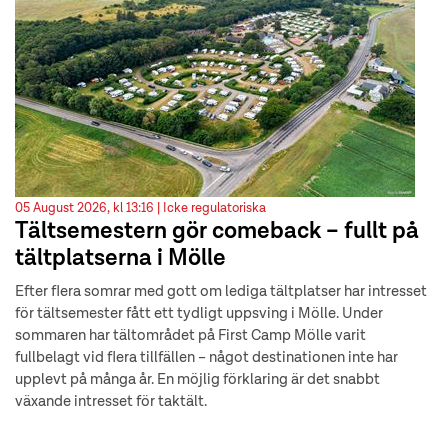
05 August 2026, kl 13:16 |
Icke regulatoriska
Tältsemestern gör comeback – fullt på
tältplatserna i Mölle
Efter flera somrar med gott om lediga tältplatser har intresset
för tältsemester fått ett tydligt uppsving i Mölle. Under
sommaren har tältområdet på First Camp Mölle varit
fullbelagt vid flera tillfällen – något destinationen inte har
upplevt på många år. En möjlig förklaring är det snabbt
växande intresset för taktält.