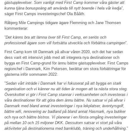
gästupplevelser. Som vanligt med First Camp kommer våra gäster att
kunna tjäna bonuspoäng att använda till nytt boende i hela vår kedja
”,
säger First Camps investeringschef Ola Bååth.
Råbjerg Mile Campings tidigare ägare Flemming och Jane Thomsen
kommenterar:
”
Det känns bra att lämna över till First Camp, en seriös och
professionell ägare som vill fortsätta utveckla och förbättra campingen
”.
First Camp kom till Danmark på allvar våren 2020, och det har sedan
dess varit ett intensivt jobb med att integrera nya destinationer och
bygga en First Camp-grund för ännu bättre gästupplevelser. First Camps
regionchef i Danmark, Kim Petersen, berättar om stora förbättringar för
gästerna inför sommaren 2022:
”
Sedan vårt inträde i Danmark har vi fokuserat på att bygga en stark
organisation och vi känner nu att tiden är mogen att ta nästa stora steg.
Överskottet vi gör i First Camp stannar i verksamheten och investeras i
våra destinationer för att göra dem ännu bättre. Nu satsar vi på allvar i
Danmark med bland annat investeringar i nya lekplatser, äventyrsgolf,
bättre wifi, renovering av badland på bland annat Hasmark, nya butiker
och nya och bättre bistros. Vi planerar i en första omgång investeringar
på mellan 10 och 15 miljoner DKK. Dessutom satsar vi stort på våra
aktiviteter på destinationerna med barnklubb, träning och underhållning
.”