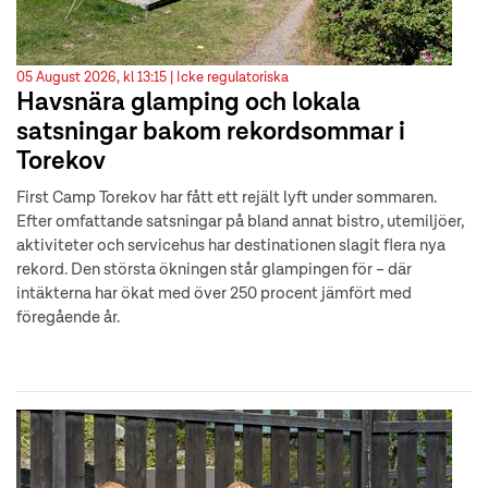
05 August 2026, kl 13:15 |
Icke regulatoriska
Havsnära glamping och lokala
satsningar bakom rekordsommar i
Torekov
First Camp Torekov har fått ett rejält lyft under sommaren.
Efter omfattande satsningar på bland annat bistro, utemiljöer,
aktiviteter och servicehus har destinationen slagit flera nya
rekord. Den största ökningen står glampingen för – där
intäkterna har ökat med över 250 procent jämfört med
föregående år.