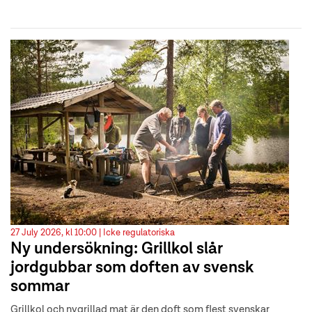
27 July 2026, kl 10:00 |
Icke regulatoriska
Ny undersökning: Grillkol slår
jordgubbar som doften av svensk
sommar
Grillkol och nygrillad mat är den doft som flest svenskar